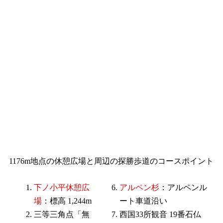
1176m地点の休憩広場と周辺の探勝歩道のコースポイント
下ノ小平休憩広
アルペン杉
：アルペンル
場
：標高 1,244m
ート車道沿い
三等三角点「無
西国33所観音 19番石仏