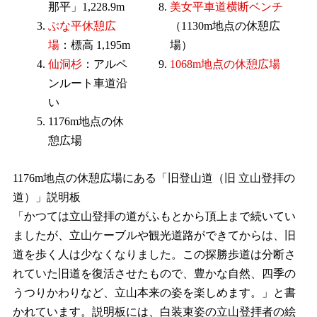
那平」1,228.9m
美女平車道横断ベンチ
ぶな平休憩広
（1130m地点の休憩広
場
：標高 1,195m
場）
仙洞杉
：アルペ
1068m地点の休憩広場
ンルート車道沿
い
1176m地点の休
憩広場
1176m地点の休憩広場にある「旧登山道（旧 立山登拝の
道）」説明板
「かつては立山登拝の道がふもとから頂上まで続いてい
ましたが、立山ケーブルや観光道路ができてからは、旧
道を歩く人は少なくなりました。この探勝歩道は分断さ
れていた旧道を復活させたもので、豊かな自然、四季の
うつりかわりなど、立山本来の姿を楽しめます。」と書
かれています。説明板には、白装束姿の立山登拝者の絵