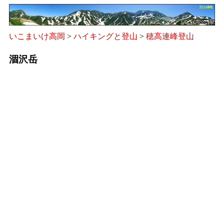
いこまいけ高岡
>
ハイキングと登山
>
穂高連峰登山
涸沢岳