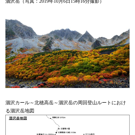
涸沢岳（写真：2019年10月6日15時16分撮影）
涸沢カール～北穂高岳～涸沢岳の周回登山ルートにおけ
る涸沢岳地図