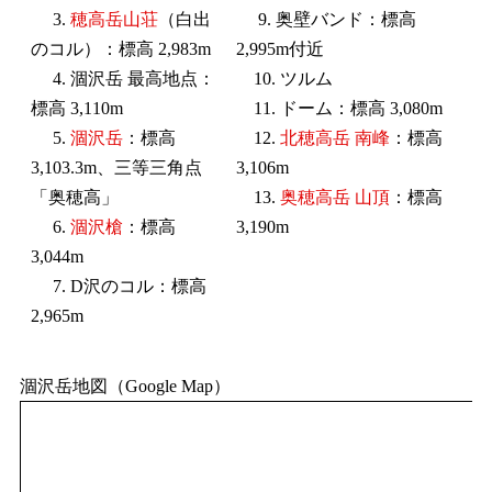
3.
穂高岳山荘
（白出
9. 奥壁バンド：標高
のコル）：標高 2,983m
2,995m付近
4. 涸沢岳 最高地点：
10. ツルム
標高 3,110m
11. ドーム：標高 3,080m
5.
涸沢岳
：標高
12.
北穂高岳 南峰
：標高
3,103.3m、三等三角点
3,106m
「奥穂高」
13.
奥穂高岳 山頂
：標高
6.
涸沢槍
：標高
3,190m
3,044m
7. D沢のコル：標高
2,965m
涸沢岳地図（Google Map）