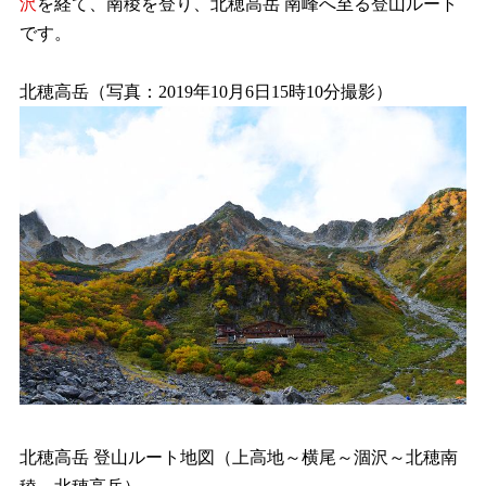
沢
を経て、南稜を登り、北穂高岳 南峰へ至る登山ルート
です。
北穂高岳（写真：2019年10月6日15時10分撮影）
北穂高岳 登山ルート地図（上高地～横尾～涸沢～北穂南