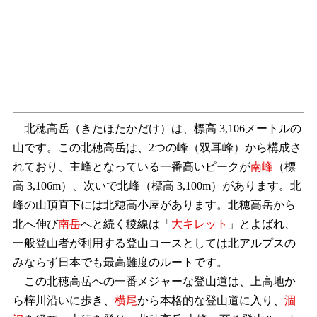
北穂高岳（きたほたかだけ）は、標高 3,106メートルの
山です。この北穂高岳は、2つの峰（双耳峰）から構成さ
れており、主峰となっている一番高いピークが
南峰
（標
高 3,106m）、次いで北峰（標高 3,100m）があります。北
峰の山頂直下には北穂高小屋があります。北穂高岳から
北へ伸び
南岳
へと続く稜線は「
大キレット
」とよばれ、
一般登山者が利用する登山コースとしては北アルプスの
みならず日本でも最高難度のルートです。
この北穂高岳への一番メジャーな登山道は、上高地か
ら梓川沿いに歩き、
横尾
から本格的な登山道に入り、
涸