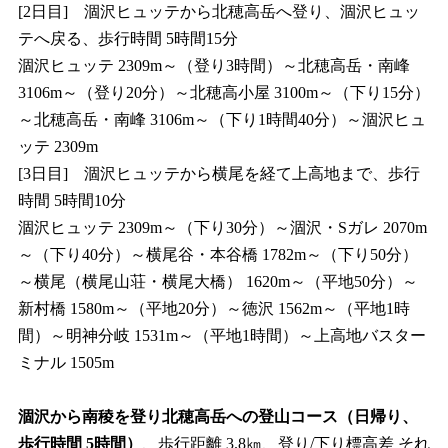
[2日目] 涸沢ヒュッテから北穂高岳へ登り、涸沢ヒュッ
テへ戻る、歩行時間 5時間15分
涸沢ヒュッテ 2309m～（登り3時間）～北穂高岳・南峰
3106m～（登り20分）～北穂高小屋 3100m～（下り15分）
～北穂高岳・南峰 3106m～（下り1時間40分）～涸沢ヒュ
ッテ 2309m
[3日目] 涸沢ヒュッテから横尾を経て上高地まで、歩行
時間 5時間10分
涸沢ヒュッテ 2309m～（下り30分）～涸沢・Sガレ 2070m
～（下り40分）～横尾谷・本谷橋 1782m～（下り50分）
～横尾（横尾山荘・横尾大橋） 1620m～（平地50分）～
新村橋 1580m～（平地20分）～徳沢 1562m～（平地1時
間）～明神分岐 1531m～（平地1時間）～上高地バスター
ミナル 1505m
涸沢から南稜を登り北穂高岳への登山コース（日帰り、
歩行時間 5時間）
、歩行距離 3.8㎞、登り/下り標高差 それ