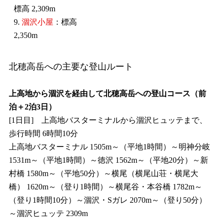
標高 2,309m
9.
涸沢小屋
：標高
2,350m
北穂高岳への主要な登山ルート
上高地から涸沢を経由して北穂高岳への登山コース（前
泊＋2泊3日）
[1日目] 上高地バスターミナルから涸沢ヒュッテまで、
歩行時間 6時間10分
上高地バスターミナル 1505m～（平地1時間）～明神分岐
1531m～（平地1時間）～徳沢 1562m～（平地20分）～新
村橋 1580m～（平地50分）～横尾（横尾山荘・横尾大
橋） 1620m～（登り1時間）～横尾谷・本谷橋 1782m～
（登り1時間10分）～涸沢・Sガレ 2070m～（登り50分）
～涸沢ヒュッテ 2309m