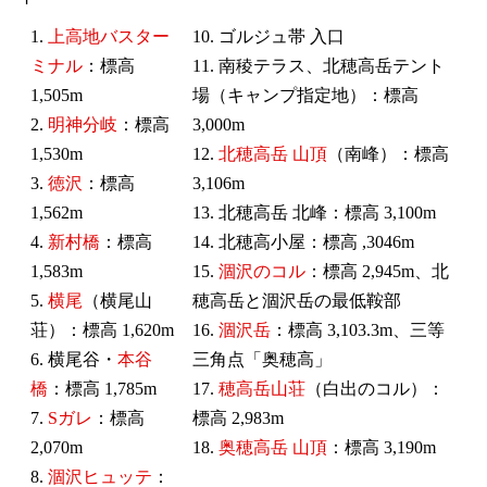
1.
上高地バスター
10. ゴルジュ帯 入口
ミナル
：標高
11. 南稜テラス、北穂高岳テント
1,505m
場（キャンプ指定地）：標高
2.
明神分岐
：標高
3,000m
1,530m
12.
北穂高岳 山頂
（南峰）：標高
3.
徳沢
：標高
3,106m
1,562m
13. 北穂高岳 北峰：標高 3,100m
4.
新村橋
：標高
14. 北穂高小屋：標高 ,3046m
1,583m
15.
涸沢のコル
：標高 2,945m、北
5.
横尾
（横尾山
穂高岳と涸沢岳の最低鞍部
荘）：標高 1,620m
16.
涸沢岳
：標高 3,103.3m、三等
6. 横尾谷・
本谷
三角点「奥穂高」
橋
：標高 1,785m
17.
穂高岳山荘
（白出のコル）：
7.
Sガレ
：標高
標高 2,983m
2,070m
18.
奥穂高岳 山頂
：標高 3,190m
8.
涸沢ヒュッテ
：