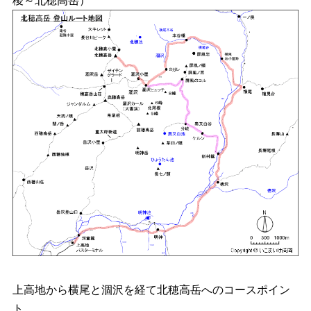
稜～北穂高岳）
上高地から横尾と涸沢を経て北穂高岳へのコースポイン
ト