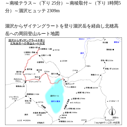
～南稜テラス～（下り 25分）～南稜取付～（下り 1時間5
分）～涸沢ヒュッテ 2309m
涸沢からザイテングラートを登り涸沢岳を経由し北穂高
岳への周回登山ルート地図