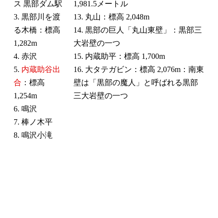
ス 黒部ダム駅
1,981.5メートル
3. 黒部川を渡
13. 丸山：標高 2,048m
る木橋：標高
14. 黒部の巨人「丸山東壁」：黒部三
1,282m
大岩壁の一つ
4. 赤沢
15. 内蔵助平：標高 1,700m
5.
内蔵助谷出
16. 大タテガビン：標高 2,076m：南東
合
：標高
壁は「黒部の魔人」と呼ばれる黒部
1,254m
三大岩壁の一つ
6. 鳴沢
7. 棒ノ木平
8. 鳴沢小滝