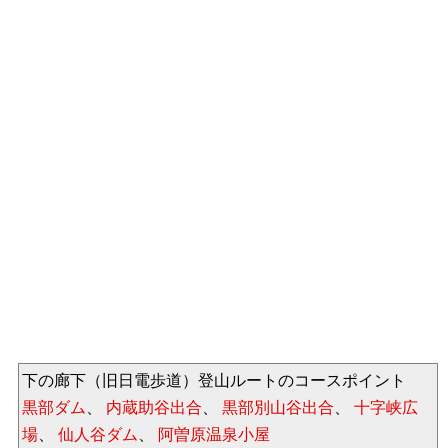
下の廊下（旧日電歩道）登山ルートのコースポイント
黒部ダム
、
内蔵助谷出合
、
黒部別山谷出合
、
十字峡広
場
、
仙人谷ダム
、
阿曽原温泉小屋