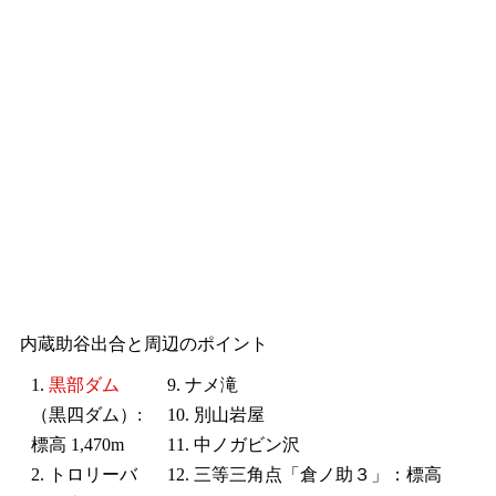
内蔵助谷出合と周辺のポイント
1.
黒部ダム
9. ナメ滝
（黒四ダム）:
10. 別山岩屋
標高 1,470m
11. 中ノガビン沢
2. トロリーバ
12. 三等三角点「倉ノ助３」：標高