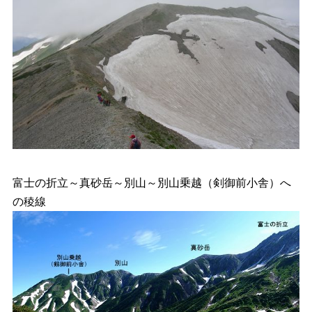
富士の折立～真砂岳～別山～別山乗越（剣御前小舎）へ
の稜線