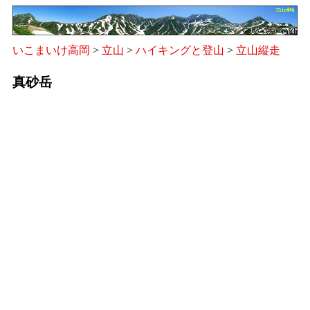
いこまいけ高岡
>
立山
>
ハイキングと登山
>
立山縦走
真砂岳