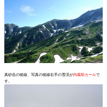
真砂岳の稜線、写真の稜線右手の雪渓が
内蔵助カール
で
す。