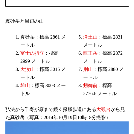
真砂岳と周辺の山
真砂岳：標高 2861 メ
浄土山
：標高 2831
ートル
メートル
富士の折立
：標高
龍王岳
：標高 2872
2999 メートル
メートル
大汝山
：標高 3015 メ
別山
：標高 2880 メ
ートル
ートル
雄山
：標高 3003 メー
剱御前
：標高
トル
2776.6 メートル
弘法から千寿が原まで続く探勝歩道にある
大観台
から見
た真砂岳（写真：2014年10月19日10時18分撮影）