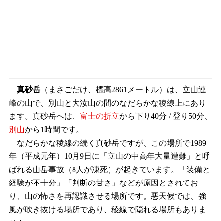
真砂岳
（まさごだけ、標高2861メートル）は、立山連
峰の山で、別山と大汝山の間のなだらかな稜線上にあり
ます。真砂岳へは、
富士の折立
から下り40分 / 登り50分、
別山
から1時間です。
なだらかな稜線の続く真砂岳ですが、この場所で1989
年（平成元年）10月9日に「立山の中高年大量遭難」と呼
ばれる山岳事故（8人が凍死）が起きています。「装備と
経験が不十分」「判断の甘さ」などが原因とされてお
り、山の怖さを再認識させる場所です。悪天候では、強
風が吹き抜ける場所であり、稜線で隠れる場所もありま