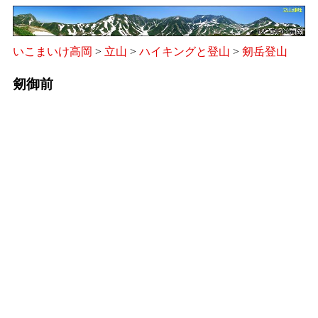
いこまいけ高岡
>
立山
>
ハイキングと登山
>
剱岳登山
剱御前