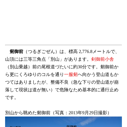
剱御前
（つるぎごぜん）は、標高 2,776.8メートルで、
山頂には三等三角点「別山」があります。
剣御前小舎
（別山乗越）前の尾根道づたいに約30分です。剱御前か
ら更にくろゆりのコルを通り
一服剱
へ向かう登山道もか
つてはありましたが、整備不良（急な下りの登山道が崩
落して現状は道が無い）で危険なため基本的に通行止め
です。
別山から眺めた剱御前（写真：2013年9月29日撮影）