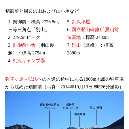
剱御前と周辺の山および山小屋など
1. 剱御前：標高 2776.8m、
5.
剣沢小屋
三等三角点「別山」
6.
国立登山研修所 夏山前
2. 2792m ピーク
進基地
：標高 2480m
3.
剣御前小舎
（別山乗
7.
別山
（北峰）：標高
越）：標高 2754m
2880m
4.
剣沢キャンプ場
弥陀ヶ原～弘法
への木道の途中にある1800m地点の駐車場
から眺めた剱御前（写真：2014年10月19日 8時26分撮影）