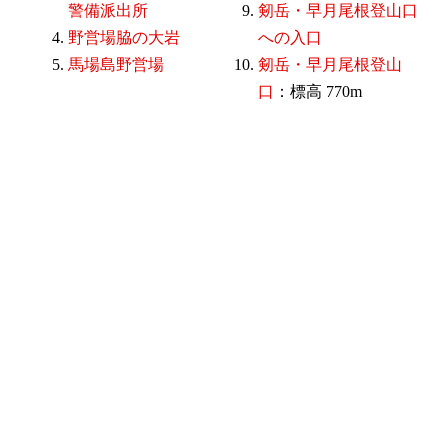
警備派出所
剱岳・早月尾根登山口
野営場脇の大岩
への入口
馬場島野営場
剱岳・早月尾根登山
口
：標高 770m