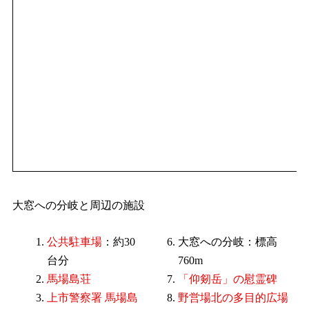
大窓への分岐と周辺の施設
公共駐車場
：約30
大窓への分岐：標高
台分
760m
馬場島荘
「仰剱岳」の慰霊碑
上市警察署 馬場島
野営場北の多目的広場