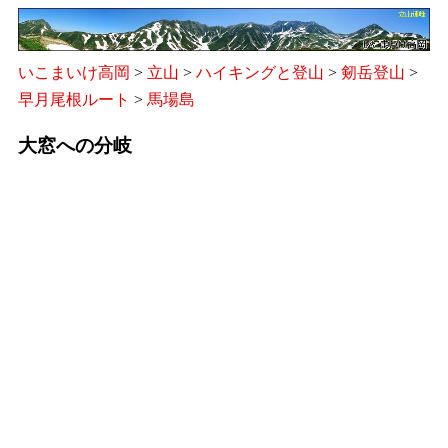
いこまいけ高岡
>
立山
>
ハイキングと登山
>
剱岳登山
>
早月尾根ルート
>
馬場島
大窓への分岐