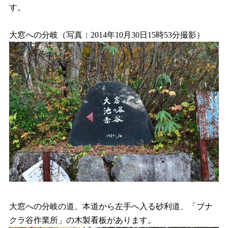
す。
大窓への分岐（写真：2014年10月30日15時53分撮影）
大窓への分岐の道、本道から左手へ入る砂利道、「ブナ
クラ谷作業所」の木製看板があります。