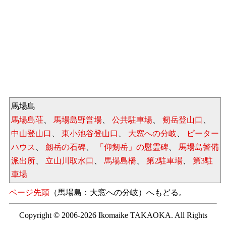
馬場島
馬場島荘
、
馬場島野営場
、
公共駐車場
、
剱岳登山口
、
中山登山口
、
東小池谷登山口
、
大窓への分岐
、
ピーター
ハウス
、
劔岳の石碑
、
「仰剱岳」の慰霊碑
、
馬場島警備
派出所
、
立山川取水口
、
馬場島橋
、
第2駐車場
、
第3駐
車場
ページ先頭
（馬場島：大窓への分岐）へもどる。
Copyright © 2006-2026 Ikomaike TAKAOKA. All Rights