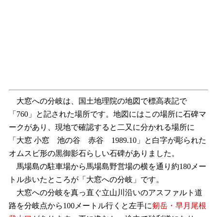
大窓への分岐は、国土地理院の地図で標高表記で
「760」と記された場所です。地図にはこの場所に石碑マ
ークがあり、現地で確認すると二又に分かれる場所に
「大窓 小窓 池の谷 赤谷 1989.10」と白字が彫られた
オムスビ形の黒御影石らしい石碑がありました。
馬場島の駐車場から馬場島野営場の横を通り約180メー
トル歩いたところが「大窓への分岐」です。
大窓への分岐を真っ直ぐ立山川沿いのアスファルト道
路を分岐点から100メートル行くと左手に
剱岳・早月尾根