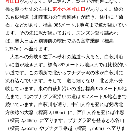
登山口
があります。更に進むと、途中で砂利道になり、
橋を渡った先の右手に
東小池谷登山口
があります。橋の
先も砂利道（北陸電力の作業道路）が続き、途中に「菊
石」などがあり、標高 985メートル地点まで道が続いてい
ます。その先に沢が続いており、ズンズン登り詰めれ
ば、奥大日岳と剱御前の鞍部である室堂乗越（標高
2,357m）へ至ります。
大窓への分岐を左手へ砂利の脇道へ入ると、白萩川沿
いに道が続きます。標高 887メートル地点までは比較的い
い道です。この場所で北からブナグラ沢の水が白萩川に
流れ込んでいます。そして、道も細くなり、北と東へ分
岐しています。東の白萩川沿いの道は標高 976メートル地
点まで、北のブナグラ沢沿いの道は 957メートル地点まで
続いています。白萩川を遡り、中仙人谷を登れば剱岳北
方稜線の大窓（標高 2,180m）に、西仙人谷を登れば小窓
（標高 2,348m）に至ります。ブナグラ沢を登ると赤谷山
（標高 2,265m）やブナグラ乗越（標高 1,750m）へ至りま