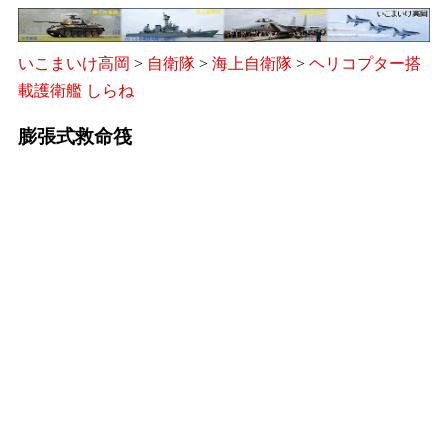
いこまいけ高岡
>
自衛隊
>
海上自衛隊
>
ヘリコプター搭
載護衛艦 しらね
膨張式救命筏