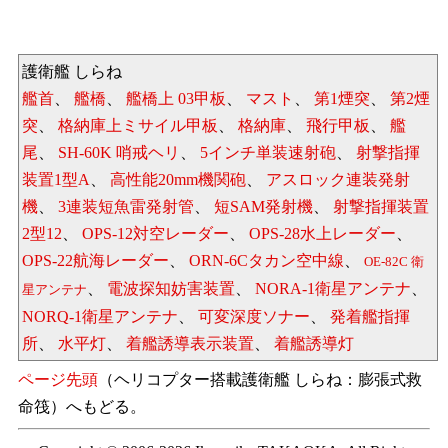
護衛艦 しらね
艦首
、
艦橋
、
艦橋上 03甲板
、
マスト
、
第1煙突
、
第2煙
突
、
格納庫上ミサイル甲板
、
格納庫
、
飛行甲板
、
艦
尾
、
SH-60K 哨戒ヘリ
、
5インチ単装速射砲
、
射撃指揮
装置1型A
、
高性能20mm機関砲
、
アスロック連装発射
機
、
3連装短魚雷発射管
、
短SAM発射機
、
射撃指揮装置
2型12
、
OPS-12対空レーダー
、
OPS-28水上レーダー
、
OPS-22航海レーダー
、
ORN-6Cタカン空中線
、
OE-82C 衛
、
電波探知妨害装置
、
NORA-1衛星アンテナ
、
星アンテナ
NORQ-1衛星アンテナ
、
可変深度ソナー
、
発着艦指揮
所
、
水平灯
、
着艦誘導表示装置
、
着艦誘導灯
ページ先頭
（ヘリコプター搭載護衛艦 しらね：膨張式救
命筏）へもどる。