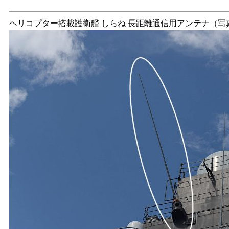
ヘリコプター搭載護衛艦 しらね 長距離通信用アンテナ（写真：