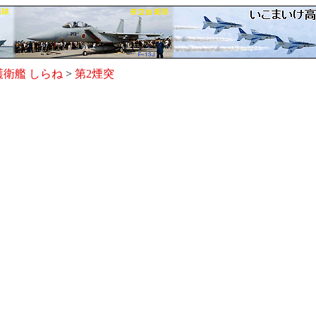
衛艦 しらね
>
第2煙突