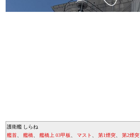
護衛艦 しらね
艦首
、
艦橋
、
艦橋上 03甲板
、
マスト
、
第1煙突
、
第2煙突