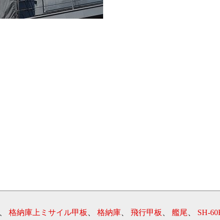
、
格納庫上ミサイル甲板
、
格納庫
、
飛行甲板
、
艦尾
、
SH-6