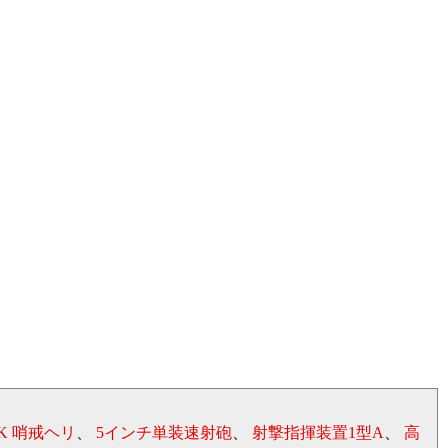
0K 哨戒ヘリ
、
5インチ単装速射砲
、
射撃指揮装置1型A
、
高