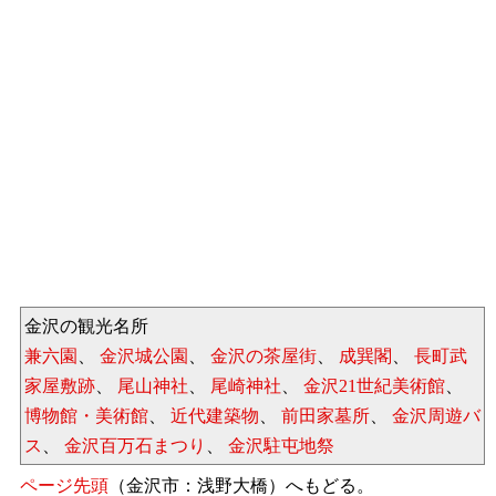
金沢の観光名所
兼六園
、
金沢城公園
、
金沢の茶屋街
、
成巽閣
、
長町武
家屋敷跡
、
尾山神社
、
尾崎神社
、
金沢21世紀美術館
、
博物館・美術館
、
近代建築物
、
前田家墓所
、
金沢周遊バ
ス
、
金沢百万石まつり
、
金沢駐屯地祭
ページ先頭
（金沢市：浅野大橋）へもどる。