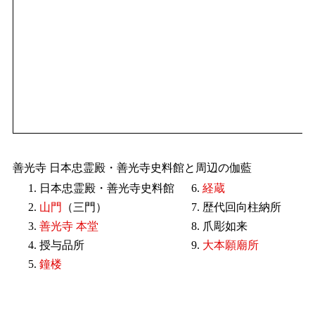
善光寺 日本忠霊殿・善光寺史料館と周辺の伽藍
1. 日本忠霊殿・善光寺史料館
6.
経蔵
2.
山門
（三門）
7. 歴代回向柱納所
3.
善光寺 本堂
8. 爪彫如来
4. 授与品所
9.
大本願廟所
5.
鐘楼