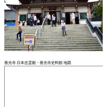
善光寺 日本忠霊殿・善光寺史料館 地図