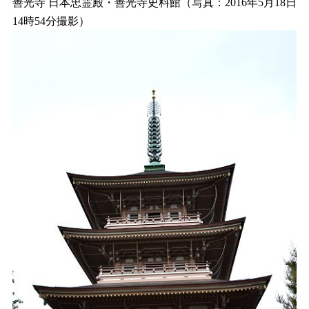
善光寺 日本忠霊殿・善光寺史料館（写真：2016年5月18日
14時54分撮影）