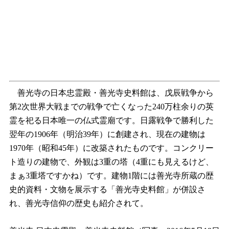
善光寺の日本忠霊殿・善光寺史料館は、戊辰戦争から
第2次世界大戦までの戦争で亡くなった240万柱余りの英
霊を祀る日本唯一の仏式霊廟です。日露戦争で勝利した
翌年の1906年（明治39年）に創建され、現在の建物は
1970年（昭和45年）に改築されたものです。コンクリー
ト造りの建物で、外観は3重の塔（4重にも見えるけど、
まぁ3重塔ですかね）です。建物1階には善光寺所蔵の歴
史的資料・文物を展示する「善光寺史料館」が併設さ
れ、善光寺信仰の歴史も紹介されて。