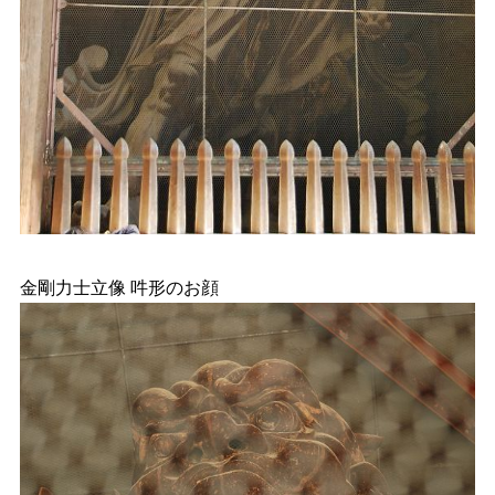
金剛力士立像 吽形のお顔