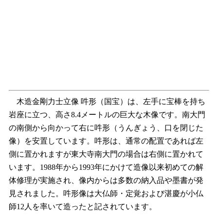
木造金剛力士立像 吽形（国宝）は、左手に宝棒を持ち
岩座に立つ、高さ8.4メートルの巨大な木像です。南大門
の南側から向かって右に吽形（うんぎょう、口を閉じた
像）を安置しています。吽形は、通常の配置であれば左
側に置かれますが東大寺南大門の場合は右側に置かれて
います。1988年から1993年にかけて造像以来初めての解
体修理が実施され、像内からは多数の納入品や墨書が発
見されました。吽形像は大仏師・定覚および湛慶が小仏
師12人を率いて造ったと記されています。