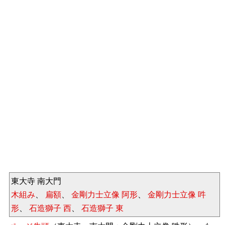
東大寺 南大門
木組み
、
扁額
、
金剛力士立像 阿形
、
金剛力士立像 吽
形
、
石造獅子 西
、
石造獅子 東