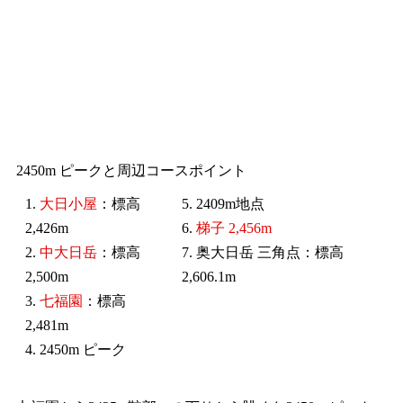
2450m ピークと周辺コースポイント
1.
大日小屋
：標高
5. 2409m地点
2,426m
6.
梯子 2,456m
2.
中大日岳
：標高
7. 奥大日岳 三角点：標高
2,500m
2,606.1m
3.
七福園
：標高
2,481m
4. 2450m ピーク