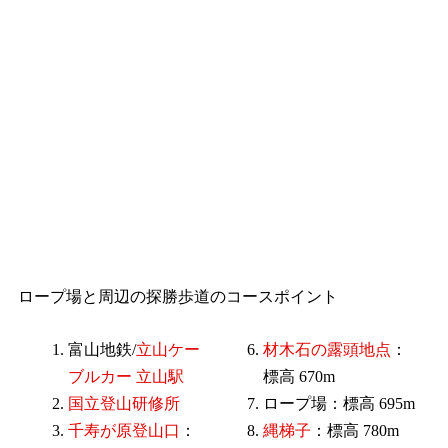
ロープ場と周辺の探勝歩道のコースポイント
富山地鉄/
立山ケー
材木石の露頭地点
：
ブルカー 立山駅
標高 670m
国立登山研修所
ロープ場：標高 695m
千寿が原登山口
：
縄梯子
：標高 780m