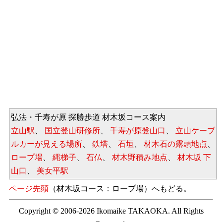
弘法・千寿が原 探勝歩道 材木坂コース案内
立山駅
、
国立登山研修所
、
千寿が原登山口
、
立山ケーブ
ルカーが見える場所
、
鉄塔
、
石垣
、
材木石の露頭地点
、
ロープ場
、
縄梯子
、
石仏
、
材木野積み地点
、
材木坂 下
山口
、
美女平駅
ページ先頭
（材木坂コース：ロープ場）へもどる。
Copyright © 2006-2026 Ikomaike TAKAOKA. All Rights