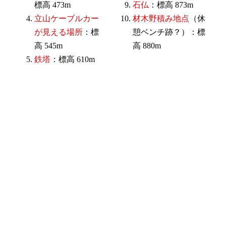
標高 473m
石仏
：標高 873m
立山ケーブルカー
材木野積み地点
（休
が見える場所
：標
憩ベンチ跡？）：標
高 545m
高 880m
鉄塔
：標高 610m