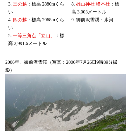
3.
三の越
：標高 2880mくら
8.
雄山神社 峰本社
：標
い
高 3,003メートル
4.
四の越
：標高 2968mくら
9. 御前沢雪渓：氷河
い
5.
一等三角点「立山」
：標
高 2,991.6メートル
2006年、御前沢雪渓（写真：2006年7月26日9時39分撮
影）