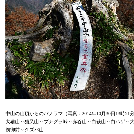
中山の山頂からのパノラマ（写真：2014年10月30日13時
大猫山～猫又山～ブナグラ峠～赤谷山～白萩山～白ハゲ～大
剱御前～クズバ山