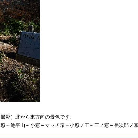
51分撮影）北から東方向の景色です。
窓～池平山～小窓～マッチ箱～小窓ノ王～三ノ窓～長次郎ノ頭