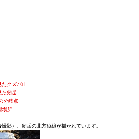
ら見たクズバ山
ら見た剱岳
の分岐点
望場所
時50分撮影）、剱岳の北方稜線が描かれています。