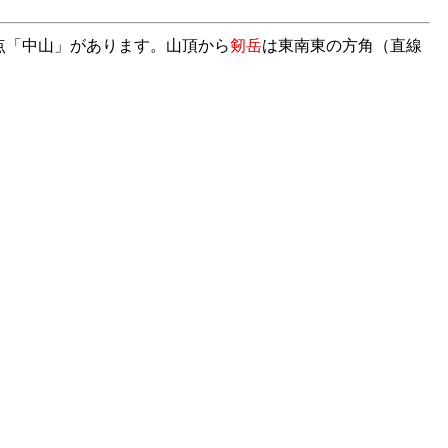
角点「中山」があります。山頂から
剱岳
は東南東の方角（直線