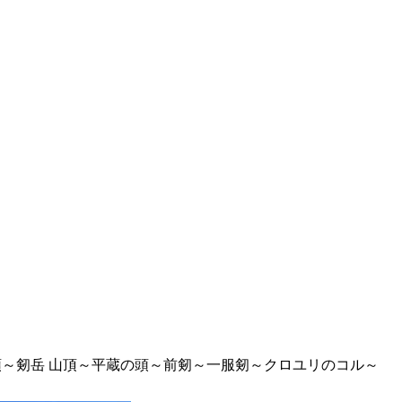
～剱岳 山頂～平蔵の頭～前剱～一服剱～クロユリのコル～