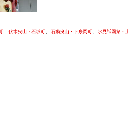
町
、
伏木曳山・石坂町
、
石動曳山・下糸岡町
、
氷見祇園祭・