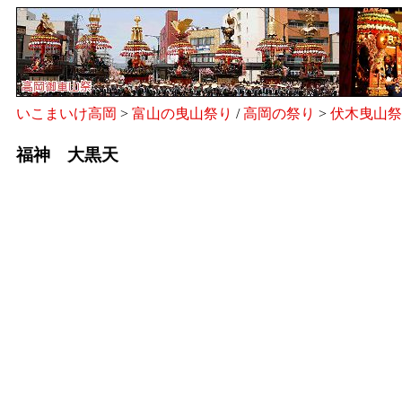
いこまいけ高岡
>
富山の曳山祭り
/
高岡の祭り
>
伏木曳山祭
福神 大黒天