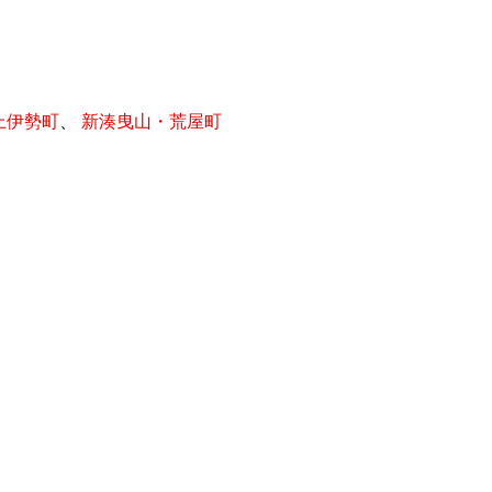
上伊勢町
、
新湊曳山・荒屋町