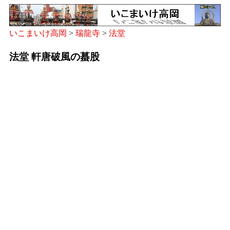
いこまいけ高岡
>
瑞龍寺
>
法堂
法堂 軒唐破風の蟇股