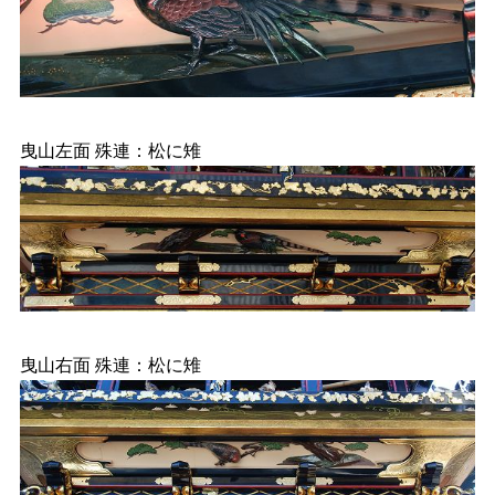
曳山左面 殊連：松に雉
曳山右面 殊連：松に雉