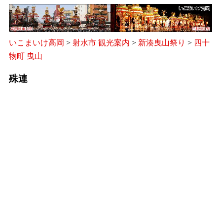
いこまいけ高岡
>
射水市 観光案内
>
新湊曳山祭り
>
四十
物町 曳山
殊連