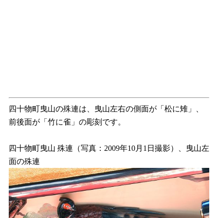
四十物町曳山の殊連は、曳山左右の側面が「松に雉」、
前後面が「竹に雀」の彫刻です。
四十物町曳山 殊連（写真：2009年10月1日撮影）、曳山左
面の殊連