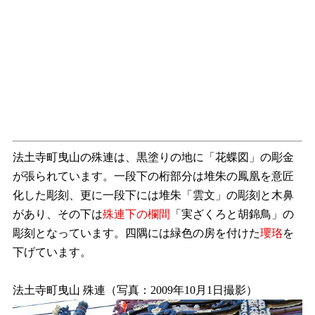
法土寺町曳山の殊連は、黒塗りの地に「花蝶図」の彫金
が張られています。一段下の桁部分は堆朱の鳳凰を意匠
化した彫刻、更に一段下には堆朱「雲文」の彫刻と木鼻
があり、その下は
殊連下の欄間
「実ざくろと胡錦鳥」の
彫刻となっています。四隅には緑色の房を付けた
瓔珞
を
下げています。
法土寺町曳山 殊連（写真：2009年10月1日撮影）