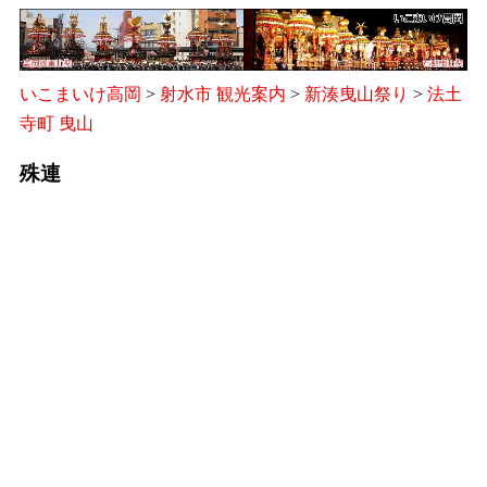
いこまいけ高岡
>
射水市 観光案内
>
新湊曳山祭り
>
法土
寺町 曳山
殊連