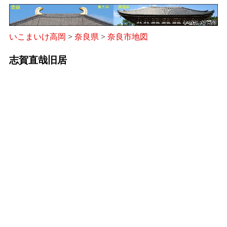
いこまいけ高岡
>
奈良県
>
奈良市地図
志賀直哉旧居