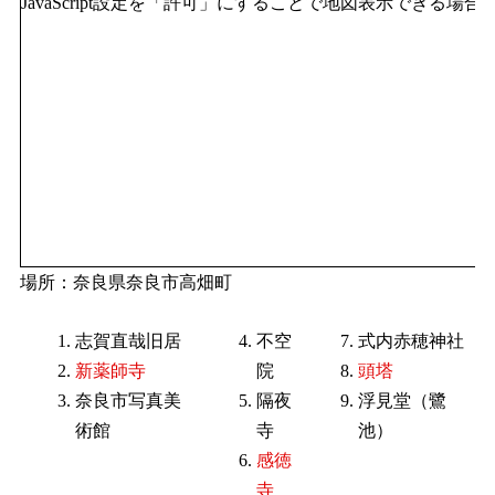
JavaScript設定を「許可」にすることで地図表示できる場
場所：奈良県奈良市高畑町
志賀直哉旧居
不空
式内赤穂神社
新薬師寺
院
頭塔
奈良市写真美
隔夜
浮見堂（鷺
術館
寺
池）
感徳
寺