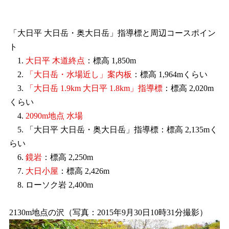
「大日平 大日岳・奥大日岳」指導標と周辺コースポイン
ト
1.
大日平 木道終点
：標高 1,850m
2.
「大日岳・水場近し」案内板
：標高 1,964mくらい
3.
「大日岳 1.9km 大日平 1.8km」指導標
：標高 2,020m
くらい
4.
2090m地点 水場
5. 「大日平 大日岳・奥大日岳」指導標：標高 2,135mく
らい
6.
鏡岩
：標高 2,250m
7.
大日小屋
：標高 2,426m
8. ローソク岩 2,400m
2130m地点の沢（写真：2015年9月30日10時31分撮影）