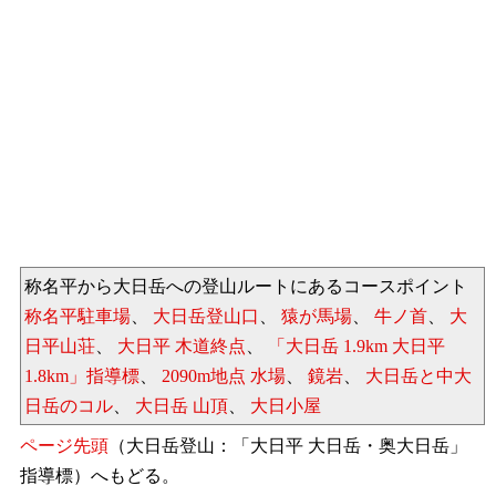
称名平から大日岳への登山ルートにあるコースポイント
称名平駐車場
、
大日岳登山口
、
猿が馬場
、
牛ノ首
、
大
日平山荘
、
大日平 木道終点
、
「大日岳 1.9km 大日平
1.8km」指導標
、
2090m地点 水場
、
鏡岩
、
大日岳と中大
日岳のコル
、
大日岳 山頂
、
大日小屋
ページ先頭
（大日岳登山：「大日平 大日岳・奥大日岳」
指導標）へもどる。