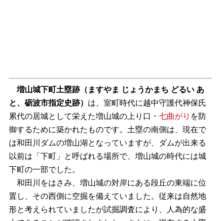
増山城下町土塁跡
（ますやま じょうかまち どるい あ
と、砺波市指定史跡）
は、室町時代に越中守護代神保氏
累代の居城として栄えた増山城の上り口・
七曲がり
を防
御するために築かれたものです。土塁の南側は、現在で
は和田川ダムの増山湖となっていますが、ダムが出来る
以前は「下町」と呼ばれる場所で、増山城の時代には城
下町の一部でした。
和田川をはさみ、増山城の対岸にある段丘の東端に位
置し、その西側に空掘を備えていました。従来は自然地
形と考えられていましたが試掘調査により、人為的な盛