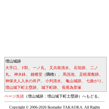
増山城跡
大手口
、
F郭
、
一ノ丸
、
又兵衛清水
、
石垣跡
、
二ノ
丸
、
神水鉢
、
鐘楼堂
（隅櫓）、
馬洗池
、
足軽屋敷跡
、
神保夫人入水の井戸
、
小判清水
、
亀山城跡
、
七曲がり
、
増山城下町土塁跡
、
城下町跡
、
長尾為景塚
ページ先頭
（増山城跡：増山城下町土塁跡）へもどる。
Copyright © 2006-2026 Ikomaike TAKAOKA. All Rights