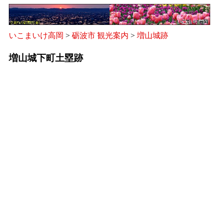
いこまいけ高岡
>
砺波市 観光案内
>
増山城跡
増山城下町土塁跡