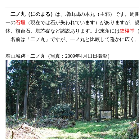
二ノ丸
（にのまる）
は、増山城の本丸（主郭）です。周
一の
石垣
（現在では石が失われています）がありますが、
鉢、旗台石、塔芯礎など諸説あります。北東角には
鐘楼堂
名前は「二ノ丸」ですが、一ノ丸と比較して遥かに広く、
増山城跡・二ノ丸（写真：2009年4月11日撮影）