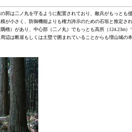
囲の郭は二ノ丸を守るように配置されており、敵兵がもっとも
規模が小さく、防御機能よりも権力誇示のための石垣と推定さ
（隅櫓）があり、中心部（二ノ丸）でもっとも高所（124.23
周辺は断崖もしくは土塁で囲まれていることからも増山城の本