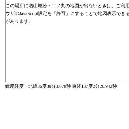
この場所に増山城跡・二ノ丸の地図が出ないときは、ご利
ウザのJavaScript設定を「許可」にすることで地図表示でき
があります。
緯度経度：北緯36度39分3.078秒 東経137度2分26.942秒