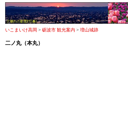
いこまいけ高岡
>
砺波市 観光案内
>
増山城跡
二ノ丸（本丸）