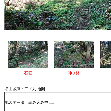
石垣
神水鉢
増山城跡・二ノ丸 地図
地図データ 読み込み中 .....