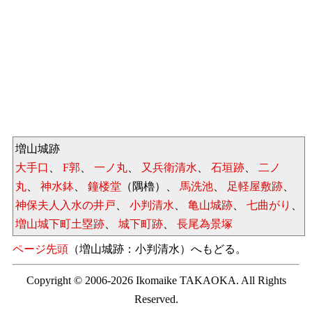
増山城跡
大手口
、
F郭
、
一ノ丸
、
又兵衛清水
、
石垣跡
、
二ノ
丸
、
神水鉢
、
鐘楼堂
（隅櫓）、
馬洗池
、
足軽屋敷跡
、
神保夫人入水の井戸
、
小判清水
、
亀山城跡
、
七曲がり
、
増山城下町土塁跡
、
城下町跡
、
長尾為景塚
ページ先頭
（増山城跡：小判清水）へもどる。
Copyright © 2006-2026 Ikomaike TAKAOKA. All Rights
Reserved.