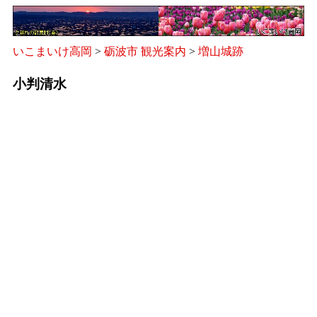
いこまいけ高岡
>
砺波市 観光案内
>
増山城跡
小判清水