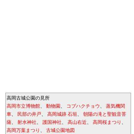
高岡古城公園の見所
高岡市立博物館
、
動物園
、
コブハクチョウ
、
蒸気機関
車
、
民部の井戸
、
高岡城跡 石垣
、
朝陽の滝と聖観音菩
薩
、
射水神社
、
護国神社
、
高山右近
、
高岡桜まつり
、
高岡万葉まつり
、
古城公園地図