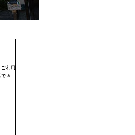
、ご利用
示でき