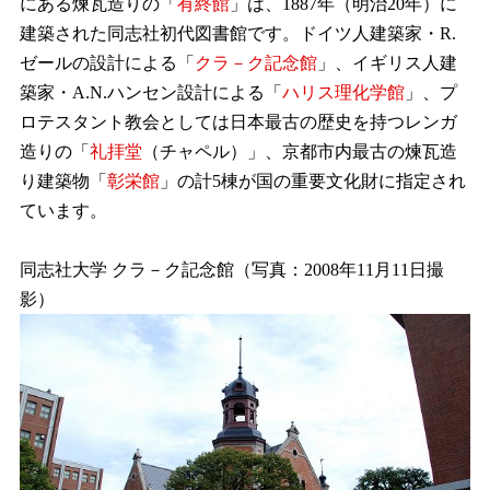
にある煉瓦造りの「
有終館
」は、1887年（明治20年）に
建築された同志社初代図書館です。ドイツ人建築家・R.
ゼールの設計による「
クラ－ク記念館
」、イギリス人建
築家・A.N.ハンセン設計による「
ハリス理化学館
」、プ
ロテスタント教会としては日本最古の歴史を持つレンガ
造りの「
礼拝堂
（チャペル）」、京都市内最古の煉瓦造
り建築物「
彰栄館
」の計5棟が国の重要文化財に指定され
ています。
同志社大学 クラ－ク記念館（写真：2008年11月11日撮
影）