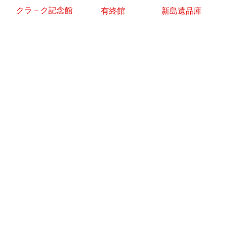
クラ－ク記念館
有終館
新島遺品庫