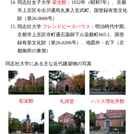
同志社女子大学
栄光館
：1932年（昭和7年）、京都
市上京区今出川通烏丸東入玄武町、国登録有形文化
財（第26-0068号）
同志社大学
フレンドピースハウス
：明治時代中期、
京都市上京区寺町通石薬師下ル染殿町665-1、国登
録有形文化財（第26-0206号）、地図外・右下（京
都御所の東側）
同志社大学にある主な近代建築物の写真
彰栄館
礼拝堂
ハリス理化学館