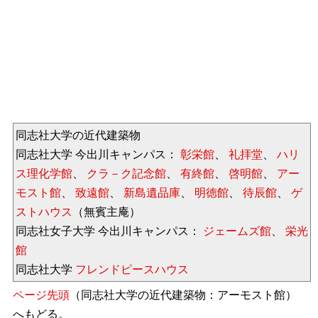
同志社大学の近代建築物
同志社大学 今出川キャンパス：
彰栄館
、
礼拝堂
、
ハリ
ス理化学館
、
クラ－ク記念館
、
有終館
、
啓明館
、
アー
モスト館
、
致遠館
、
新島遺品庫
、
明徳館
、
待辰館
、
ゲ
ストハウス
（無賓主庵）
同志社女子大学 今出川キャンパス：
ジェームズ館
、
栄光
館
同志社大学
フレンドピースハウス
ページ先頭
（同志社大学の近代建築物：アーモスト館）
へもどる。