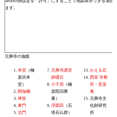
JavaScript設定を「許可」にすることで地図表示できる場合
ます。
元興寺の伽藍
本堂
（極
元興寺講堂
かえる石
楽坊本
跡礎石
西室 寺務
堂）
小子房
（極
所・意楽
閼伽棚
楽院旧庫
庵
禅室
裏）
元興寺文
東門
浮図田
（石
化財研究
北門
塔石仏群）
所