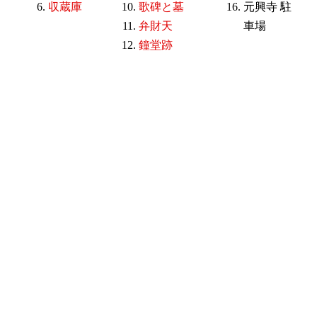
収蔵庫
歌碑と墓
元興寺 駐
弁財天
車場
鐘堂跡