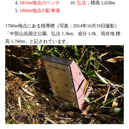
1810m地点のベンチ
弘法
：標高 1,628m
1800m地点の駐車場
1760m地点にある指導標（写真：2014年10月19日撮影）
「中部山岳国立公園、弘法 1.3km、追分 1.0k、現在地 標
高 1,760m」と記されています。