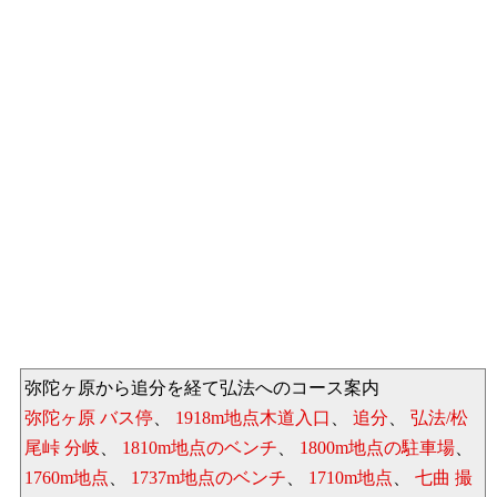
弥陀ヶ原から追分を経て弘法へのコース案内
弥陀ヶ原 バス停
、
1918m地点木道入口
、
追分
、
弘法/松
尾峠 分岐
、
1810m地点のベンチ
、
1800m地点の駐車場
、
1760m地点
、
1737m地点のベンチ
、
1710m地点
、
七曲 撮