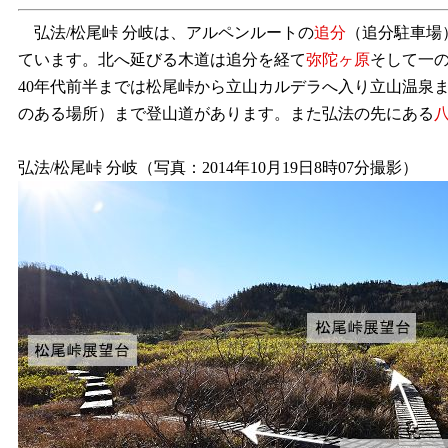
弘法/松尾峠 分岐は、アルペンルートの
追分
（追分駐車場
ています。北へ延びる木道は追分を経て
弥陀ヶ原
そして一
40年代前半までは松尾峠から立山カルデラへ入り立山温泉
のある場所）まで登山道があります。また弘法の先にある
弘法/松尾峠 分岐（写真：2014年10月19日8時07分撮影）