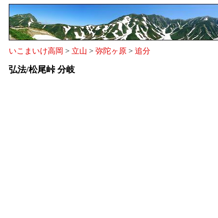
いこまいけ高岡
>
立山
>
弥陀ヶ原
>
追分
弘法/松尾峠 分岐