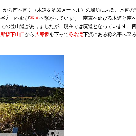
）から南へ直ぐ（木道を約30メートル）の場所にある、木道の交
の谷方向へ延び
室堂
へ繋がっています。南東へ延びる木道と南
までの登山道がありましたが、現在では廃道となっています。
八郎坂下山口
から
八郎坂
を下って
称名滝
下流にある称名平へ至