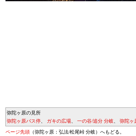
弥陀ヶ原の見所
弥陀ヶ原バス停
、
ガキの広場
、
一の谷/追分 分岐
、
弥陀ヶ
ページ先頭
（弥陀ヶ原：弘法/松尾峠 分岐）へもどる。