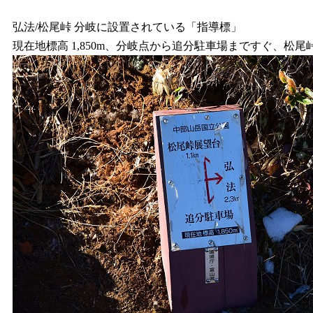
弘法/松尾峠 分岐に設置されている「指導標」
現在地標高 1,850m、分岐点から追分駐車場まですぐ、松尾峠展望