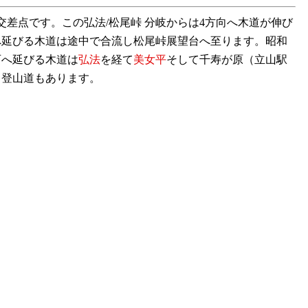
差点です。この弘法/松尾峠 分岐からは4方向へ木道が伸び
へ延びる木道は途中で合流し松尾峠展望台へ至ります。昭和
西へ延びる木道は
弘法
を経て
美女平
そして千寿が原（立山駅
る登山道もあります。