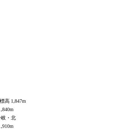
高 1,847m
840m
分岐・北
,910m