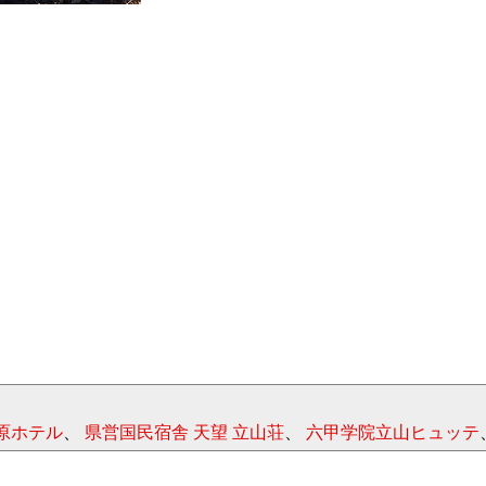
原ホテル
、
県営国民宿舎 天望 立山荘
、
六甲学院立山ヒュッテ