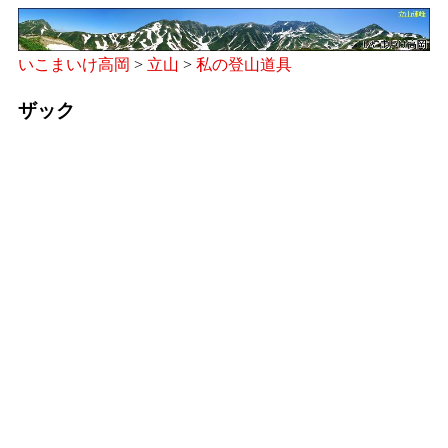
いこまいけ高岡
>
立山
>
私の登山道具
ザック