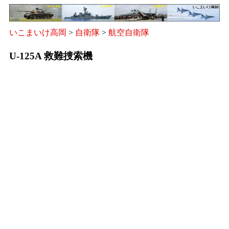
いこまいけ高岡
>
自衛隊
>
航空自衛隊
U-125A 救難捜索機