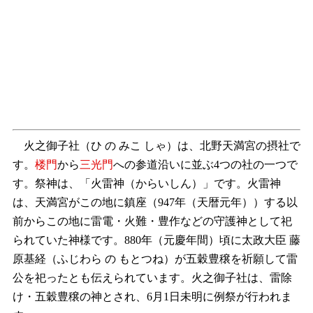
火之御子社（ひ の みこ しゃ）は、北野天満宮の摂社で
す。
楼門
から
三光門
への参道沿いに並ぶ4つの社の一つで
す。祭神は、「火雷神（からいしん）」です。火雷神
は、天満宮がこの地に鎮座（947年（天暦元年））する以
前からこの地に雷電・火難・豊作などの守護神として祀
られていた神様です。880年（元慶年間）頃に太政大臣 藤
原基経（ふじわら の もとつね）が五穀豊穣を祈願して雷
公を祀ったとも伝えられています。火之御子社は、雷除
け・五穀豊穣の神とされ、6月1日未明に例祭が行われま