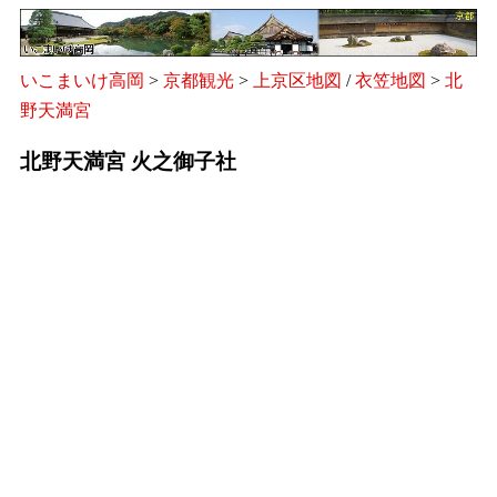
いこまいけ高岡
>
京都観光
>
上京区地図
/
衣笠地図
>
北
野天満宮
北野天満宮 火之御子社