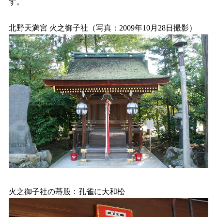
す。
北野天満宮 火之御子社（写真：2009年10月28日撮影）
火之御子社の蟇股：孔雀に大和松