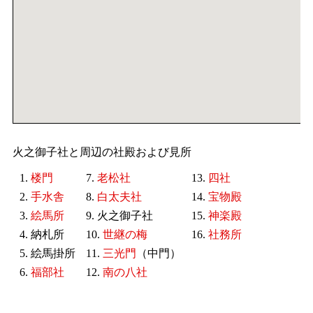
火之御子社と周辺の社殿および見所
1.
楼門
7.
老松社
13.
四社
2.
手水舎
8.
白太夫社
14.
宝物殿
3.
絵馬所
9. 火之御子社
15.
神楽殿
4. 納札所
10.
世継の梅
16.
社務所
5. 絵馬掛所
11.
三光門
（中門）
6.
福部社
12.
南の八社