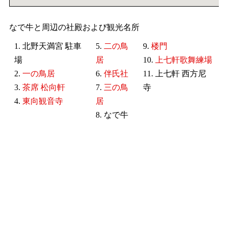
なで牛と周辺の社殿および観光名所
1. 北野天満宮 駐車
5.
二の鳥
9.
楼門
場
居
10.
上七軒歌舞練場
2.
一の鳥居
6.
伴氏社
11. 上七軒 西方尼
3.
茶席 松向軒
7.
三の鳥
寺
4.
東向観音寺
居
8. なで牛