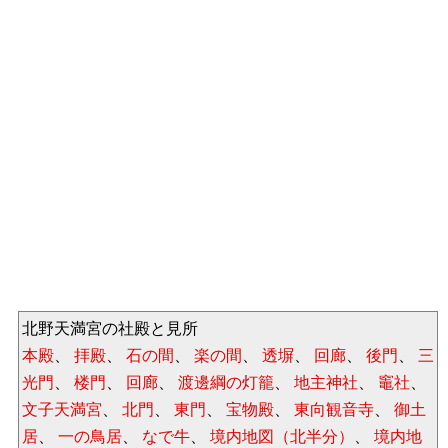
北野天満宮の社殿と見所
本殿
、
拝殿
、
石の間
、
楽の間
、
透塀
、
回廊
、
後門
、
三
光門
、
楼門
、
回廊
、
渡邊綱の灯籠
、
地主神社
、
竈社
、
文子天満宮
、
北門
、
東門
、
宝物殿
、
東向観音寺
、
御土
居
、
一の鳥居
、
なで牛
、
境内地図（北半分）
、
境内地