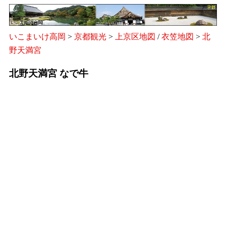
いこまいけ高岡
>
京都観光
>
上京区地図
/
衣笠地図
>
北
野天満宮
北野天満宮 なで牛