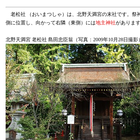
老松社 （おいまつしゃ）は、北野天満宮の末社です。祭
側に位置し、向かって右隣（東側）には
地主神社
がありま
北野天満宮 老松社 島田忠臣翁（写真：2009年10月28日撮影