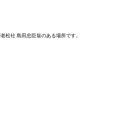
ne）、赤色マーカが老松社 島田忠臣翁のある場所です。