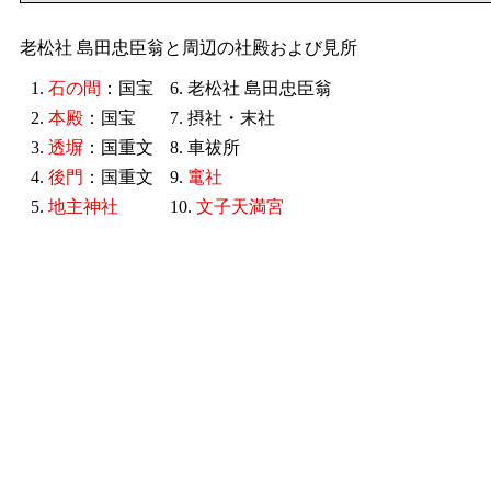
老松社 島田忠臣翁と周辺の社殿および見所
1.
石の間
：国宝
6. 老松社 島田忠臣翁
2.
本殿
：国宝
7. 摂社・末社
3.
透塀
：国重文
8. 車祓所
4.
後門
：国重文
9.
竃社
5.
地主神社
10.
文子天満宮