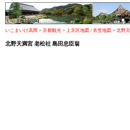
いこまいけ高岡
>
京都観光
>
上京区地図
/
衣笠地図
>
北野
北野天満宮 老松社 島田忠臣翁