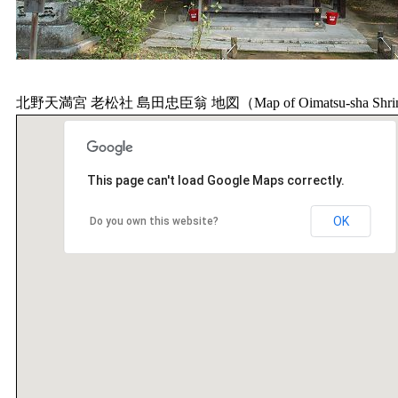
北野天満宮 老松社 島田忠臣翁 地図（Map of Oimatsu-sha Shrin
This page can't load Google Maps correctly.
OK
Do you own this website?