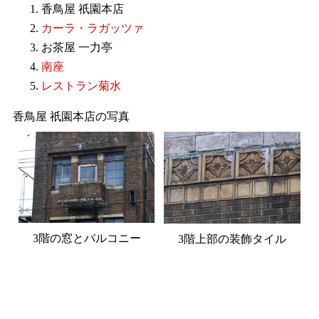
香鳥屋 祇園本店
カーラ・ラガッツァ
お茶屋 一力亭
南座
レストラン菊水
香鳥屋 祇園本店の写真
3階の窓とバルコニー
3階上部の装飾タイル