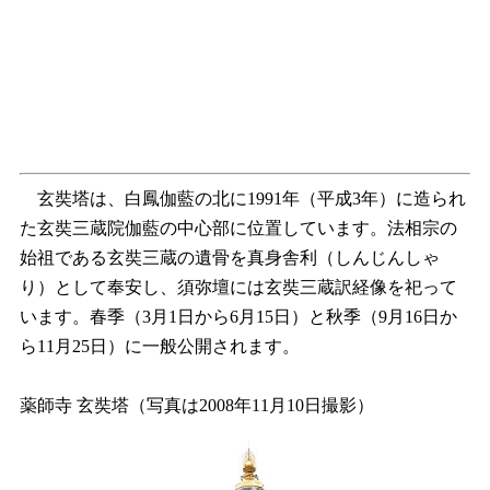
玄奘塔は、白鳳伽藍の北に1991年（平成3年）に造られ
た玄奘三蔵院伽藍の中心部に位置しています。法相宗の
始祖である玄奘三蔵の遺骨を真身舎利（しんじんしゃ
り）として奉安し、須弥壇には玄奘三蔵訳経像を祀って
います。春季（3月1日から6月15日）と秋季（9月16日か
ら11月25日）に一般公開されます。
薬師寺 玄奘塔（写真は2008年11月10日撮影）