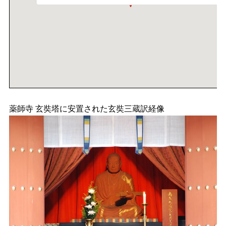
薬師寺 玄奘塔に安置された玄奘三蔵訳経像