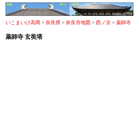
いこまいけ高岡
>
奈良県
>
奈良市地図
>
西ノ京
>
薬師寺
薬師寺 玄奘塔