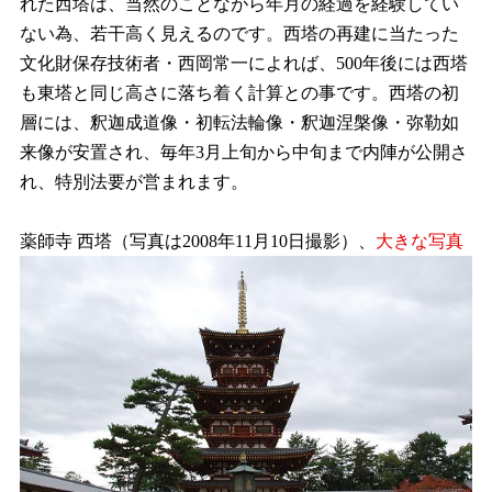
れた西塔は、当然のことながら年月の経過を経験してい
ない為、若干高く見えるのです。西塔の再建に当たった
文化財保存技術者・西岡常一によれば、500年後には西塔
も東塔と同じ高さに落ち着く計算との事です。西塔の初
層には、釈迦成道像・初転法輪像・釈迦涅槃像・弥勒如
来像が安置され、毎年3月上旬から中旬まで内陣が公開さ
れ、特別法要が営まれます。
薬師寺 西塔（写真は2008年11月10日撮影）、
大きな写真