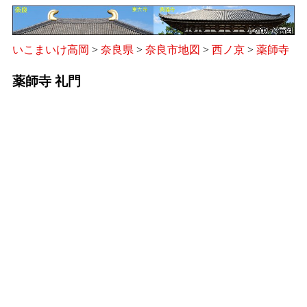
いこまいけ高岡
>
奈良県
>
奈良市地図
>
西ノ京
>
薬師寺
薬師寺 礼門