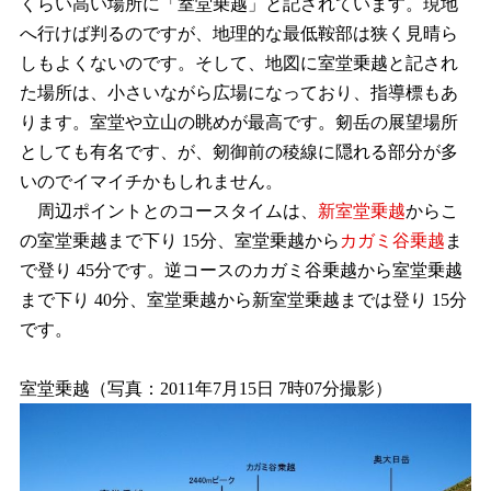
くらい高い場所に「室堂乗越」と記されています。現地
へ行けば判るのですが、地理的な最低鞍部は狭く見晴ら
しもよくないのです。そして、地図に室堂乗越と記され
た場所は、小さいながら広場になっており、指導標もあ
ります。室堂や立山の眺めが最高です。剱岳の展望場所
としても有名です、が、剱御前の稜線に隠れる部分が多
いのでイマイチかもしれません。
周辺ポイントとのコースタイムは、
新室堂乗越
からこ
の室堂乗越まで下り 15分、室堂乗越から
カガミ谷乗越
ま
で登り 45分です。逆コースのカガミ谷乗越から室堂乗越
まで下り 40分、室堂乗越から新室堂乗越までは登り 15分
です。
室堂乗越（写真：2011年7月15日 7時07分撮影）