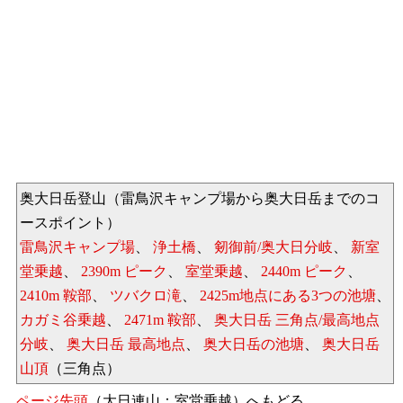
奥大日岳登山（雷鳥沢キャンプ場から奥大日岳までのコ
ースポイント）
雷鳥沢キャンプ場
、
浄土橋
、
剱御前/奥大日分岐
、
新室
堂乗越
、
2390m ピーク
、
室堂乗越
、
2440m ピーク
、
2410m 鞍部
、
ツバクロ滝
、
2425m地点にある3つの池塘
、
カガミ谷乗越
、
2471m 鞍部
、
奥大日岳 三角点/最高地点
分岐
、
奥大日岳 最高地点
、
奥大日岳の池塘
、
奥大日岳
山頂
（三角点）
ページ先頭
（大日連山：室堂乗越）へもどる。