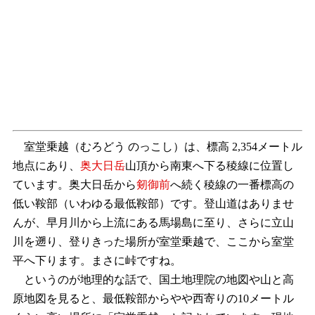
室堂乗越（むろどう のっこし）は、標高 2,354メートル
地点にあり、
奥大日岳
山頂から南東へ下る稜線に位置し
ています。奥大日岳から
剱御前
へ続く稜線の一番標高の
低い鞍部（いわゆる最低鞍部）です。登山道はありませ
んが、早月川から上流にある馬場島に至り、さらに立山
川を遡り、登りきった場所が室堂乗越で、ここから室堂
平へ下ります。まさに峠ですね。
というのが地理的な話で、国土地理院の地図や山と高
原地図を見ると、最低鞍部からやや西寄りの10メートル