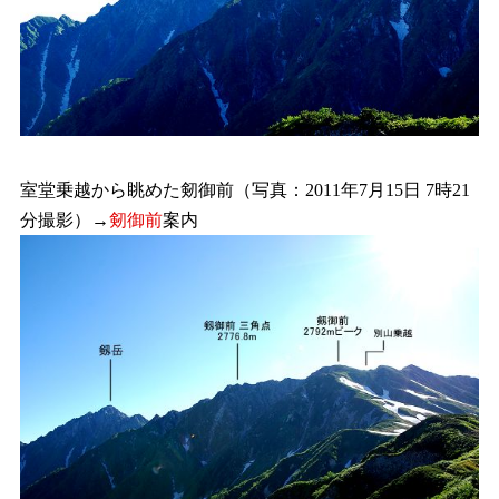
室堂乗越から眺めた剱御前（写真：2011年7月15日 7時21
分撮影）→
剱御前
案内