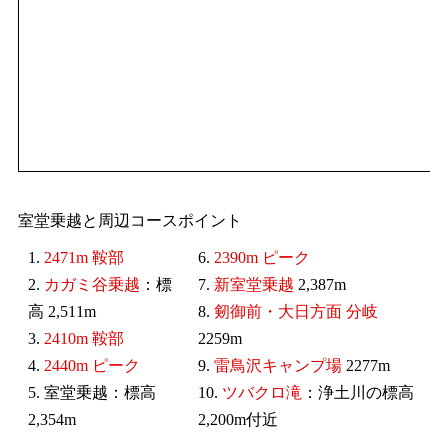
室堂乗越と周辺コースポイント
1.
2471m 鞍部
6.
2390m ピーク
2.
カガミ谷乗越
：標
7.
新室堂乗越
2,387m
高 2,511m
8.
剱御前・大日方面 分岐
3.
2410m 鞍部
2259m
4.
2440m ピーク
9.
雷鳥沢キャンプ場
2277m
5. 室堂乗越：標高
10.
ツバクロ滝
：浄土川の標高
2,354m
2,200m付近