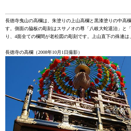
長徳寺曳山の高欄は、朱塗りの上山高欄と黒漆塗りの中高
す。側面の脇板の彫刻はスサノオの尊「八岐大蛇退治」と
り、4面全ての欄間が老松図の彫刻です。上山直下の殊連は
長徳寺の高欄（2008年10月1日撮影）