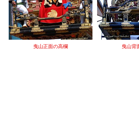
曳山正面の高欄
曳山背