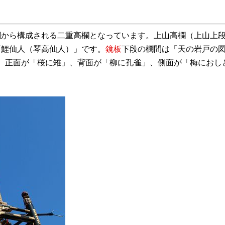
欄から構成される二重高欄となっています。上山高欄（上山上
「鯉仙人（琴高仙人）」です。
鏡板
下段の欄間は「天の岩戸の
、正面が「桜に雉」、背面が「柳に孔雀」、側面が「梅におし