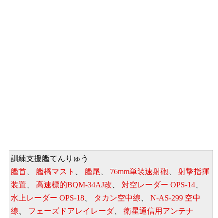
訓練支援艦てんりゅう
艦首
、
艦橋マスト
、
艦尾
、
76mm単装速射砲
、
射撃指揮
装置
、
高速標的BQM-34AJ改
、
対空レーダー OPS-14
、
水上レーダー OPS-18
、
タカン空中線
、
N-AS-299 空中
線
、
フェーズドアレイレーダ
、
衛星通信用アンテナ