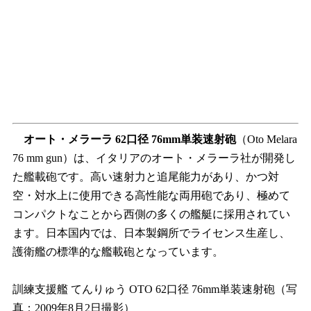
オート・メラーラ 62口径 76mm単装速射砲
（Oto Melara
76 mm gun）は、イタリアのオート・メラーラ社が開発し
た艦載砲です。高い速射力と追尾能力があり、かつ対
空・対水上に使用できる高性能な両用砲であり、極めて
コンパクトなことから西側の多くの艦艇に採用されてい
ます。日本国内では、日本製鋼所でライセンス生産し、
護衛艦の標準的な艦載砲となっています。
訓練支援艦 てんりゅう OTO 62口径 76mm単装速射砲（写
真：2009年8月2日撮影）