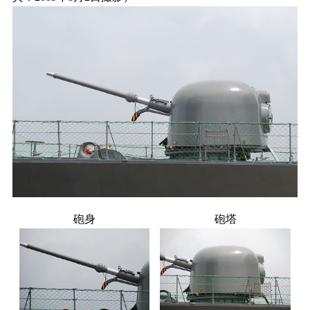
砲身
砲塔