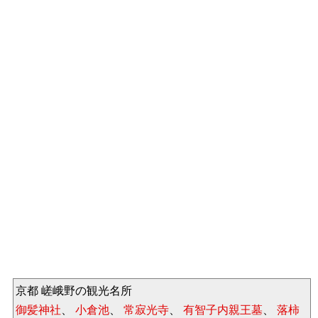
京都 嵯峨野の観光名所
御髪神社
、
小倉池
、
常寂光寺
、
有智子内親王墓
、
落柿