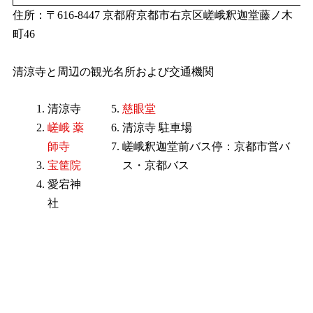
住所：〒616-8447 京都府京都市右京区嵯峨釈迦堂藤ノ木
町46
清涼寺と周辺の観光名所および交通機関
清涼寺
慈眼堂
嵯峨 薬
清涼寺 駐車場
師寺
嵯峨釈迦堂前バス停：京都市営バ
宝筐院
ス・京都バス
愛宕神
社