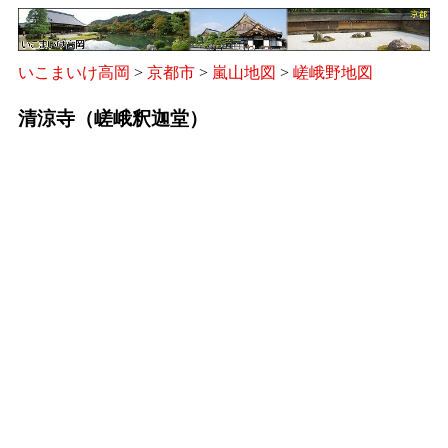
いこまいけ高岡
>
京都市
>
嵐山地図
>
嵯峨野地図
清涼寺（嵯峨釈迦堂）