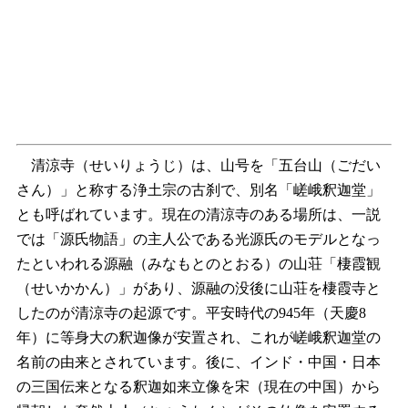
清涼寺（せいりょうじ）は、山号を「五台山（ごだい
さん）」と称する浄土宗の古刹で、別名「嵯峨釈迦堂」
とも呼ばれています。現在の清涼寺のある場所は、一説
では「源氏物語」の主人公である光源氏のモデルとなっ
たといわれる源融（みなもとのとおる）の山荘「棲霞観
（せいかかん）」があり、源融の没後に山荘を棲霞寺と
したのが清涼寺の起源です。平安時代の945年（天慶8
年）に等身大の釈迦像が安置され、これが嵯峨釈迦堂の
名前の由来とされています。後に、インド・中国・日本
の三国伝来となる釈迦如来立像を宋（現在の中国）から