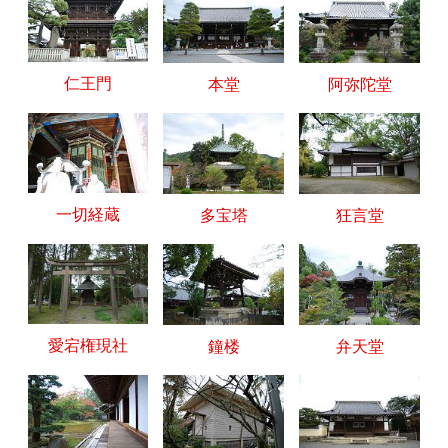
仁王門
本堂
阿弥陀堂
一切経蔵
多宝塔
狂言堂
愛宕権現社
鐘楼
弁天堂