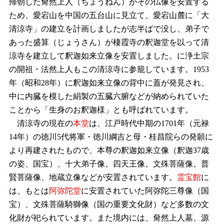
帰朝した奝然上人（ちょうねん）がその仏像を安置する
ため、愛宕山を中国の五台山に見立て、愛宕山麓に「大
清涼寺」の建立を計画しましたが志半ばで没し、弟子で
あった盛算（じょうさん）が棲霞寺の釈迦堂を以って清
涼寺を建立して釈迦如来立像を安置しました。に浄土宗
の開祖・法然上人もこの清涼寺に参籠しています。1953
年（昭和28年）に釈迦如来立像の背中に蓋が発見され、
中に内臓を模した絹製の五臓六腑などが納められていた
ことから「生身のお釈迦様」とも呼ばれています。
清涼寺の現在の
本堂
は、江戸時代中期の1701年（元禄
14年）の徳川5代将軍・徳川綱吉と母・桂昌院らの発願に
より再建されたもので、本尊の釈迦如来立像（釈迦37歳
の姿、国宝）、十大弟子像、四天王像、文殊菩薩像、普
賢菩薩像、地蔵立像などが安置されています。
霊宝館
に
は、もとは
阿弥陀堂
に安置されていた阿弥陀三尊像（国
宝）、文殊菩薩騎獅像（国の重要文化財）など多数の文
化財が祀られています。また境内には、奝然上人墓、源