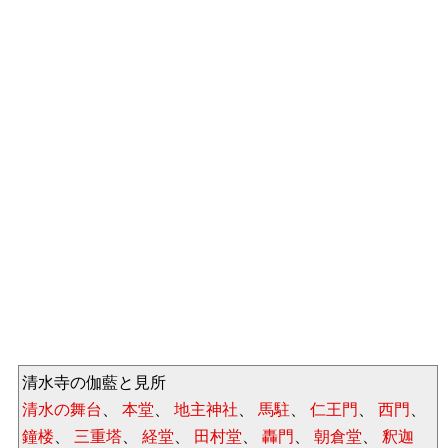
清水寺の伽藍と見所
清水の舞台
、
本堂
、
地主神社
、
馬駐
、
仁王門
、
西門
、
鐘楼
、
三重塔
、
経堂
、
田村堂
、
轟門
、
朝倉堂
、
釈迦