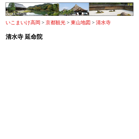
いこまいけ高岡
>
京都観光
>
東山地図
>
清水寺
清水寺 延命院