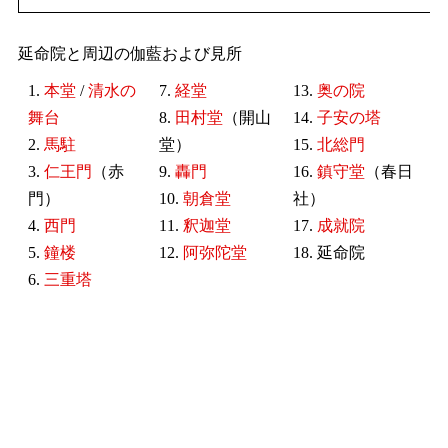
延命院と周辺の伽藍および見所
1.
本堂
/
清水の
7.
経堂
13.
奥の院
舞台
8.
田村堂
（開山
14.
子安の塔
2.
馬駐
堂）
15.
北総門
3.
仁王門
（赤
9.
轟門
16.
鎮守堂
（春日
門）
10.
朝倉堂
社）
4.
西門
11.
釈迦堂
17.
成就院
5.
鐘楼
12.
阿弥陀堂
18. 延命院
6.
三重塔