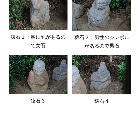
猿石１：胸に乳があるの
猿石２：男性のシンボル
で女石
があるので男石
猿石３
猿石４