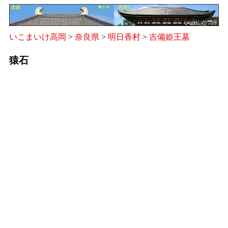
いこまいけ高岡
>
奈良県
>
明日香村
>
吉備姫王墓
猿石