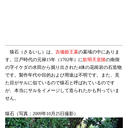
猿石（さるいし）は、
吉備姫王墓
の墓域の中にありま
す。江戸時代の元禄15年（1702年）に
欽明天皇陵
の南側
の字イケダの水田から掘り出された4体の花崗岩の石造物
です。製作年代や目的および用途は不明です。また、見
た目がサルに似ているので猿石と呼ばれているのです
が、本当にサルをイメージして造られたかも判っていま
せん。
猿石（写真：2009年10月25日撮影）