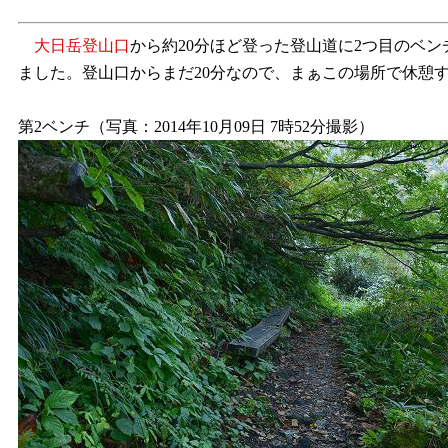
大日岳登山口
から約20分ほど登った登山道に2つ目のベン
ました。登山口からまだ20分なので、まぁこの場所で休憩
第2ベンチ（写真：2014年10月09日 7時52分撮影）