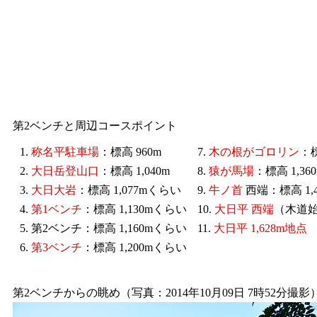
第2ベンチと周辺コースポイント
1.
称名平駐車場
：標高 960m
7.
木の根がゴロリン
：標
2.
大日岳登山口
：標高 1,040m
8.
猿が馬場
：標高 1,3
3.
大日大岩
：標高 1,077mくらい
9.
牛ノ首
西端：標高 1,
4.
第1ベンチ
：標高 1,130mくらい
10.
大日平 西端
（木道始
5. 第2ベンチ：標高 1,160mくらい
11.
大日平 1,628m地点
6.
第3ベンチ
：標高 1,200mくらい
第2ベンチからの眺め（写真：2014年10月09日 7時52分撮影