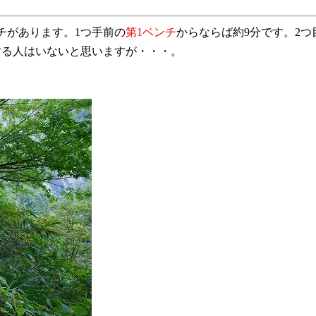
チがあります。1つ手前の
第1ベンチ
からならば約9分です。2
する人はいないと思いますが・・・。