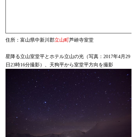
住所：富山県中新川郡
立山町
芦峅寺室堂
星降る立山室堂平とホテル立山の光（写真：2017年4月29
日23時16分撮影）、天狗平から室堂平方向を撮影