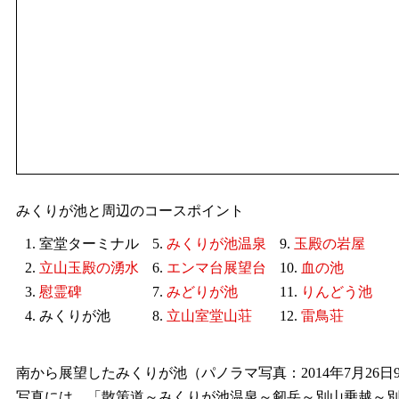
みくりが池と周辺のコースポイント
1. 室堂ターミナル
5.
みくりが池温泉
9.
玉殿の岩屋
2.
立山玉殿の湧水
6.
エンマ台展望台
10.
血の池
3.
慰霊碑
7.
みどりが池
11.
りんどう池
4. みくりが池
8.
立山室堂山荘
12.
雷鳥荘
南から展望したみくりが池（パノラマ写真：2014年7月26日
写真には、「散策道～みくりが池温泉～剱岳～別山乗越～