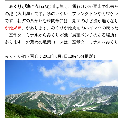
みくりが池
に流れ込む川は無く、雪解け水や雨水で出来た
の池（火山湖）です。魚のいない（プランクトンやカワゲ
です。朝夕の風か止む時間帯には、湖面のさざ波が無くな
が池温泉
」があります。みくりが池周辺のハイマツの茂っ
室堂ターミナルからみくりが池（展望ベンチのある場所）ま
あります。お薦めの散策コースは、室堂ターミナル～みくり
みくりが池（写真：2013年8月7日12時45分撮影）