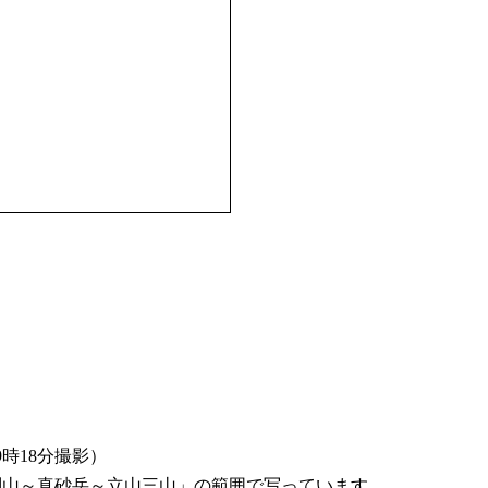
9時18分撮影）
別山～真砂岳～立山三山」の範囲で写っています。