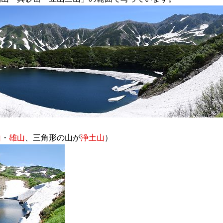
山
・
雄山
、三角形の山が
浄土山
）