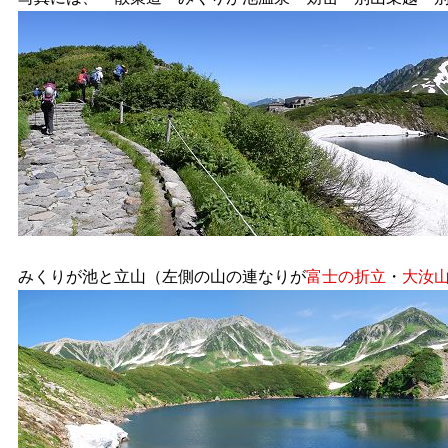
みくりが池と立山（左側の山の連なりが
富士の折立
・
大汝