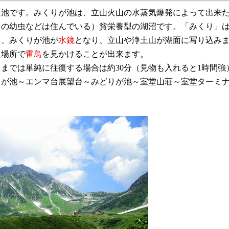
池です。みくりが池は、立山火山の水蒸気爆発によって出来た凹
ラの幼虫などは住んでいる）貧栄養型の湖沼です。「みくり」
り、みくりが池が
水鏡
となり、立山や浄土山が湖面に写り込み
た場所で
雷鳥
を見かけることが出来ます。
では単純に往復する場合は約30分（見物も入れると1時間強
が池～エンマ台展望台～みどりが池～室堂山荘～室堂ターミナ